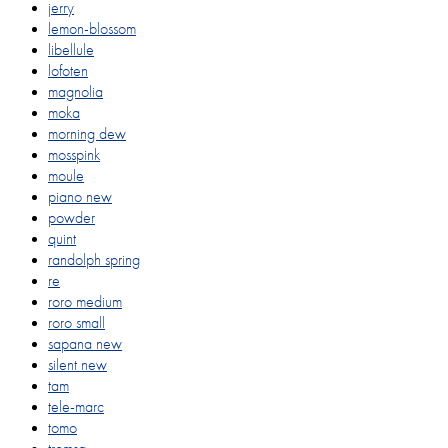
jerry
lemon-blossom
libellule
lofoten
magnolia
moka
morning dew
mosspink
moule
piano
new
powder
quint
randolph spring
re
roro medium
roro small
sapana
new
silent
new
tam
tele-marc
tomo