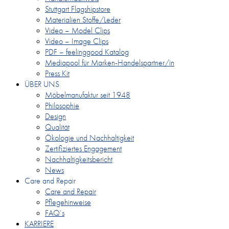
Stuttgart Flagshipstore
Materialien Stoffe/Leder
Video – Model Clips
Video – Image Clips
PDF – feelinggood Katalog
Mediapool für Marken-Handelspartner/in
Press Kit
ÜBER UNS
Möbelmanufaktur seit 1948
Philosophie
Design
Qualität
Ökologie und Nachhaltigkeit
Zertifiziertes Engagement
Nachhaltigkeitsbericht
News
Care and Repair
Care and Repair
Pflegehinweise
FAQ’s
KARRIERE