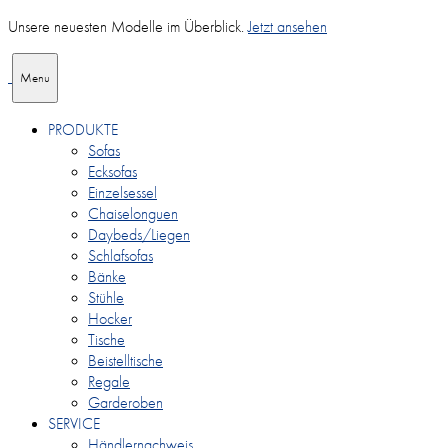
Unsere neuesten Modelle im Überblick.
Jetzt ansehen
Menu
PRODUKTE
Sofas
Ecksofas
Einzelsessel
Chaiselonguen
Daybeds/Liegen
Schlafsofas
Bänke
Stühle
Hocker
Tische
Beistelltische
Regale
Garderoben
SERVICE
Händlernachweis