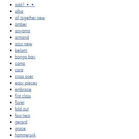
add1••
alba
all together
new
amber
aoyama
armand
azur
new
belami
bongo bay
camp
cara
cross over
easy pieces
embrace
first class
floret
fold out
four-two
gerard
grace
hammersvik